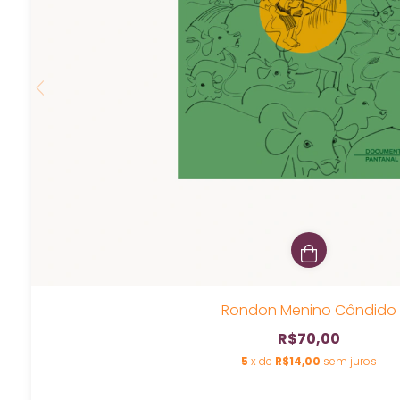
Rondon Menino Cândido
R$70,00
5
x de
R$14,00
sem juros