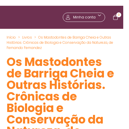
0
Minha conta
Início
>
Livros
>
Os Mastodontes de Barriga Cheia e Outras
Histórias. Crônicas de Biologia e Conservação da Natureza, de
Fernando Fernandez
Os Mastodontes
de Barriga Cheia e
Outras Histórias.
Crônicas de
Biologia e
Conservação da